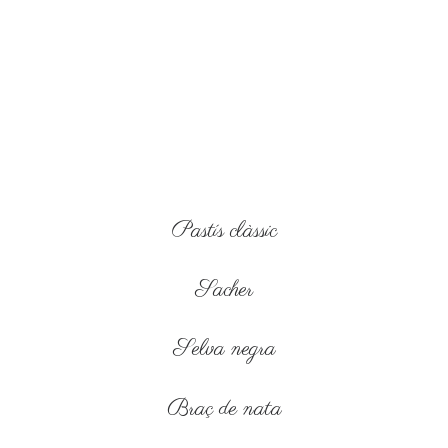
Pastís clàssic
Sacher
Selva negra
Braç de nata