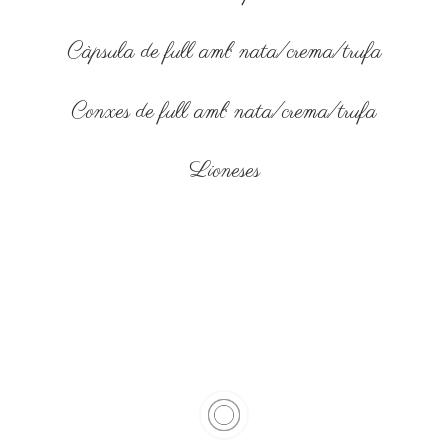
Càpsula de full amb nata/crema/trufa
Conxes de full amb nata/crema/trufa
Lioneses