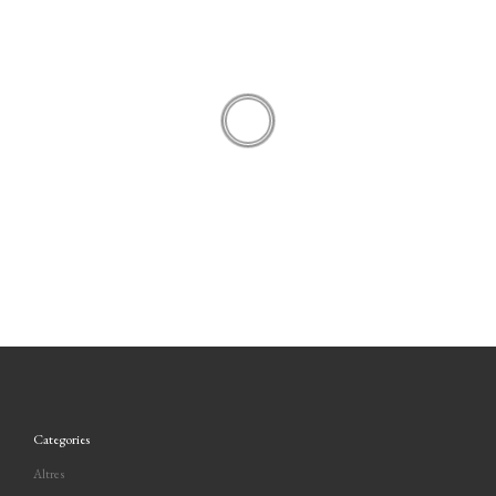
– Massapà
– Nata
– Crema
– Trufa
– Sense massapà
Categories
Altres