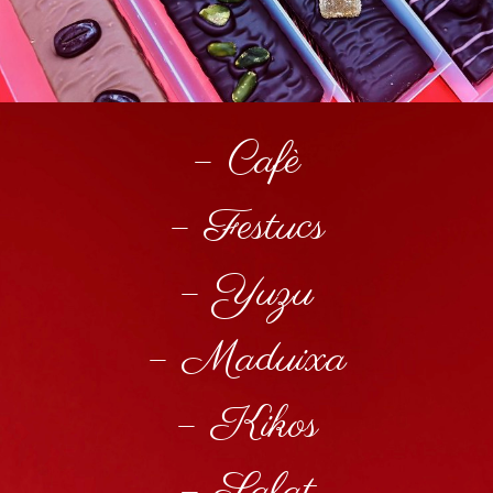
– Cafè
– Festucs
– Yuzu
– Maduixa
– Kikos
– Salat