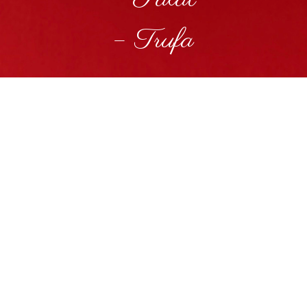
– Trufa
– Packs de torrons minis
– Neules artesanes
– Neules artesanes de xocolat