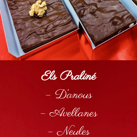
Els Praliné
– D’anous
– Avellanes
– Neules