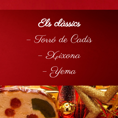
Els clàssics
– Torró de Cadis
– Xixona
– Yema