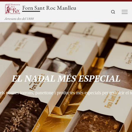
Forn Sant Roc Manlleu
Saltar al contenido
Search
Men
Artesans des del 1888
EL NADAL MÉS ESPECIAL
ls nostres torrons, panettone i productes més especials per endolcir el 