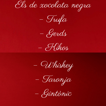
Els de xocolata negra
– Trufa
– Gerds
– Kikos
– Whiskey
– Taronja
– Gintònic