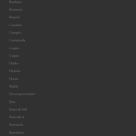
Bombons
Brioixeria
Bunyols
Canalons
Canapès
Castanyada
Coques
Coques
Diades
Història
Horari
Nadal
On ens pots trobar?
Pans
Pastes de full
Pastes de tè
Pastisseria
Reposteria