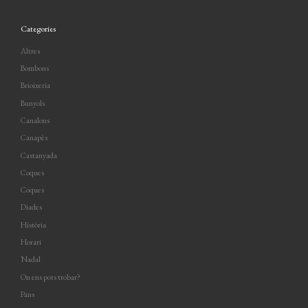
Categories
Altres
Bombons
Brioixeria
Bunyols
Canalons
Canapès
Castanyada
Coques
Coques
Diades
Història
Horari
Nadal
On ens pots trobar?
Pans