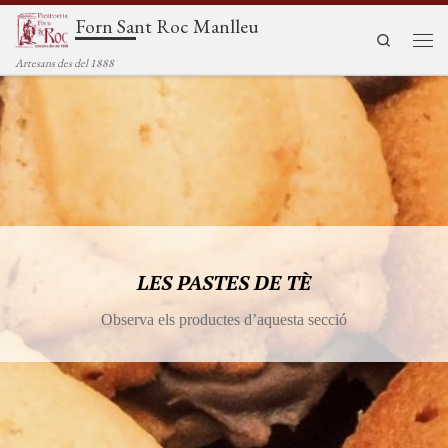
Forn Sant Roc Manlleu
Saltar al contenido
Search
Men
Artesans des del 1888
LES PASTES DE TÈ
Observa els productes d’aquesta secció