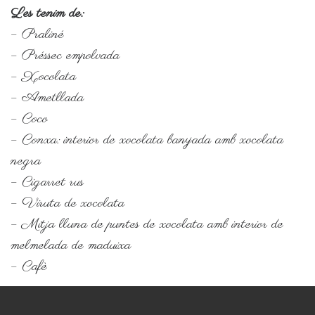
Les tenim de:
– Praliné
– Préssec empolvada
– Xocolata
– Ametllada
– Coco
– Conxa: interior de xocolata banyada amb xocolata
negra
– Cigarret rus
– Viruta de xocolata
– Mitja lluna de puntes de xocolata amb interior de
melmelada de maduixa
– Cafè