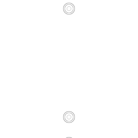
Panettone
– Panettone de xocolata
– Panettone de xoco-taronja