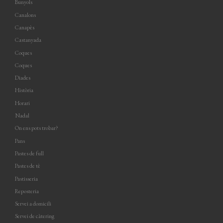
Bunyols
Canalons
Canapès
Castanyada
Coques
Coques
Diades
Història
Horari
Nadal
On ens pots trobar?
Pans
Pastes de full
Pastes de tè
Pastisseria
Reposteria
Servei a domicili
Servei de càtering