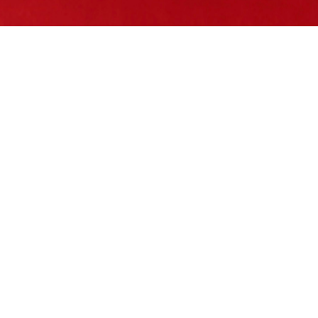
Els clàssics
– Torró de Cadis
– Xixona
– Yema