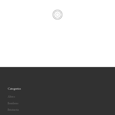
– Nata
– Crema
– Trufa
– Sense massapà
Categories
Altres
Bombons
Brioixeria