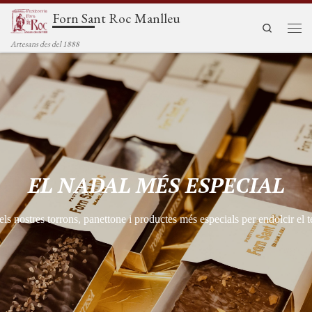
Forn Sant Roc Manlleu
Saltar al contenido
Search
Men
Artesans des del 1888
EL NADAL MÉS ESPECIAL
ls nostres torrons, panettone i productes més especials per endolcir el 