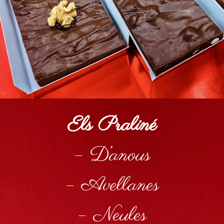
Els Praliné
– D’anous
– Avellanes
– Neules